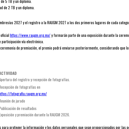
 de 5 TB y un diploma.
d de 2 TB y un diploma.
embresías 2027 y el registro a la RAUGM 2027 a los dos primeros lugares de cada categ
oficial
https://www.raugm.org.mx/
y formarán parte de una exposición durante la ceremo
 participación vía electrónica.
a ceremonia de premiación, el premio podrá enviarse posteriormente, considerando que lo
ACTIVIDAD
Apertura del registro y recepción de fotografías.
Recepción de fotografías en
https://fotografia.raugm.org.mx/
Reunión de jurado
Publicación de resultados
Exposición y premiación durante la RAUGM 2026.
 para proteger la información y los datos personales que sean proporcionados por las pe