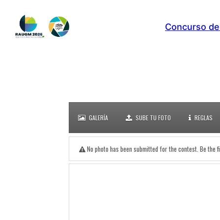
Skip
to
content
Concurso de
GALERÍA
SUBE TU FOTO
REGLAS
No photo has been submitted for the contest. Be the fi