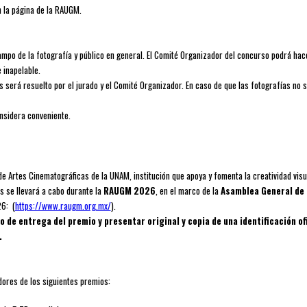
n la página de la RAUGM.
ampo de la fotografía y público en general. El Comité Organizador del concurso podrá hace
e inapelable.
 será resuelto por el jurado y el Comité Organizador. En caso de que las fotografías no 
onsidera conveniente.
e Artes Cinematográficas de la UNAM, institución que apoya y fomenta la creatividad vis
 se llevará a cabo durante la
RAUGM 2026
, en el marco de la
Asamblea General de
26: (
https://www.raugm.org.mx/
).
de entrega del premio y presentar original y copia de una identificación ofic
.
dores de los siguientes premios: