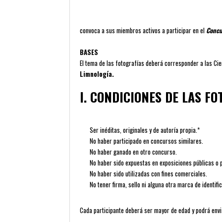
convoca a sus miembros activos a participar en el
Concu
BASES
El tema de las fotografías deberá corresponder a las Ci
Limnología.
I. CONDICIONES DE LAS F
Ser inéditas, originales y de autoría propia.*
No haber participado en concursos similares.
No haber ganado en otro concurso.
No haber sido expuestas en exposiciones públicas o 
No haber sido utilizadas con fines comerciales.
No tener firma, sello ni alguna otra marca de identifi
Cada participante deberá ser mayor de edad y podrá envia