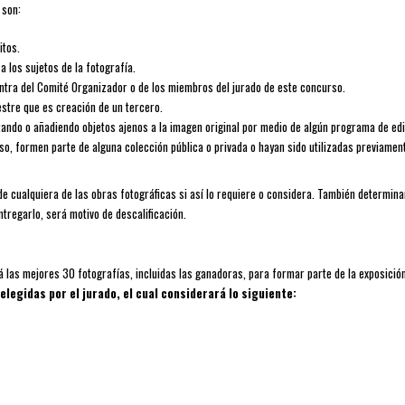
 son:
itos.
a los sujetos de la fotografía.
ontra del Comité Organizador o de los miembros del jurado de este concurso.
stre que es creación de un tercero.
tando o añadiendo objetos ajenos a la imagen original por medio de algún programa de ed
o, formen parte de alguna colección pública o privada o hayan sido utilizadas previament
de cualquiera de las obras fotográficas si así lo requiere o considera. También determinar
tregarlo, será motivo de descalificación.
rá las mejores 30 fotografías, incluidas las ganadoras, para formar parte de la exposici
egidas por el jurado, el cual considerará lo siguiente: